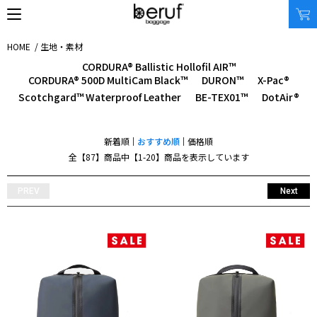
HOME
/
生地・素材
CORDURA® Ballistic Hollofil AIR™
CORDURA® 500D MultiCam Black™
DURON™
X-Pac®
SEARCH
Scotchgard™ Waterproof Leather
BE-TEX01™
DotAir®
オンラインストア
新着順
おすすめ順
価格順
商品タイプ
使用シーン
全【87】商品中【1-20】商品を表示しています
リュック｜バックパック
ビジネス｜通勤
ショルダーバッグ
ビジネス｜出張
PREV
Next
トートバッグ
トラベル
アクセサリー
自転車
その他
休日
その他
収納サイズ
商品価格
XS｜5リッター以下
¥0 - ¥9,999
S｜10リッター以下
¥10,000 - ¥19,999
M｜20リッター以下
¥20,000 - ¥29,999
L｜25リッター以下
¥30,000 - ¥39,999