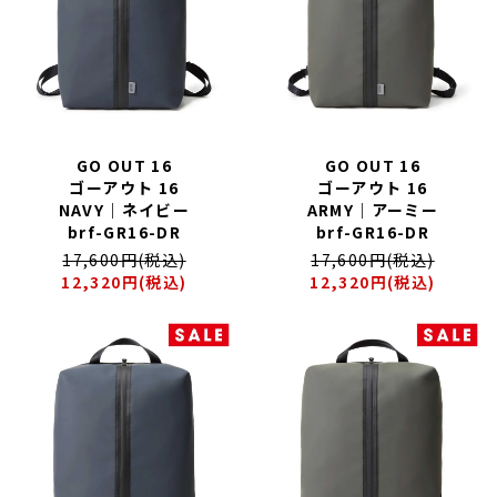
XL｜26リッター以上
¥40,000 - ¥49,999
タブレット｜11インチ相当
¥50,000 - ¥99,999
ノートPC｜14インチ相当
¥100,000 -
ノートPC｜16インチ相当
ニュース
ショッピングガイド
ブランドストーリー
アフターケア
GO OUT 16
GO OUT 16
ゴーアウト 16
ゴーアウト 16
STORY
メンバーシップ
NAVY｜ネイビー
ARMY｜アーミー
ジャーナル
FAQ｜よくある質問
brf-GR16-DR
brf-GR16-DR
取扱店舗
INTERNATIONAL SHIPPING
新規会員登録
17,600円(税込)
17,600円(税込)
ログイン
12,320円(税込)
12,320円(税込)
マイページ
ショッピングカート
お問い合わせ
特定商取引法に基づく表記
プライバシーポリシー
Instagram
youtube