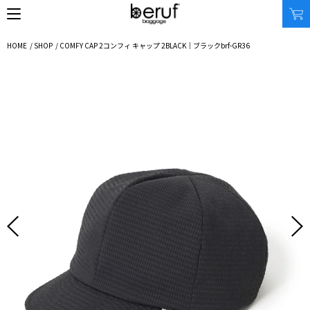
HOME
/
SHOP
/
COMFY CAP 2
コンフィ キャップ 2
BLACK｜ブラック
brf-GR36
SEARCH
オンラインストア
商品タイプ
使用シーン
リュック｜バックパック
ビジネス｜通勤
ショルダーバッグ
ビジネス｜出張
トートバッグ
トラベル
アクセサリー
自転車
その他
休日
その他
収納サイズ
商品価格
XS｜5リッター以下
¥0 - ¥9,999
S｜10リッター以下
¥10,000 - ¥19,999
M｜20リッター以下
¥20,000 - ¥29,999
L｜25リッター以下
¥30,000 - ¥39,999