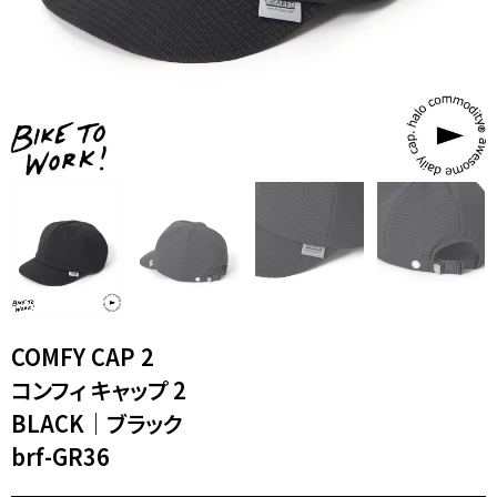
XL｜26リッター以上
¥40,000 - ¥49,999
タブレット｜11インチ相当
¥50,000 - ¥99,999
ノートPC｜14インチ相当
¥100,000 -
ノートPC｜16インチ相当
ニュース
ショッピングガイド
ブランドストーリー
アフターケア
STORY
メンバーシップ
ジャーナル
FAQ｜よくある質問
取扱店舗
INTERNATIONAL SHIPPING
新規会員登録
ログイン
マイページ
ショッピングカート
お問い合わせ
COMFY CAP 2
特定商取引法に基づく表記
コンフィ キャップ 2
プライバシーポリシー
Instagram
youtube
BLACK｜ブラック
brf-GR36