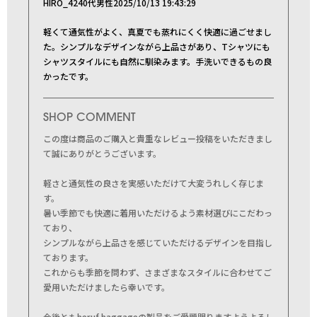
HIRO_42
40代
男性
2025/10/13 19:43:29
軽くて通気性がよく、真夏でも蒸れにくく快適に過ごせまし
た。シンプルなデザインながら上品さがあり、Tシャツにも
シャツスタイルにも自然に馴染みます。手洗いできるもの良
かったです。
SHOP COMMENT
この度は商品のご購入と貴重なレビュー投稿をいただきまし
て誠にありがとうございます。
軽さと通気性の良さを実感いただけて大変うれしく存じま
す。
暑い季節でも快適に着用いただけるよう素材選びにこだわっ
ており、
シンプルながら上品さを感じていただけるデザインを目指し
ております。
これからも季節を問わず、さまざまなスタイルに合わせてご
愛用いただけましたら幸いです。
今後ともberuf baggageの製品をご愛顧賜りますようよろし