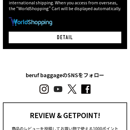
international shipping. When you access from overseas,
the “WorldShopping” Cart will be displayed automatically.
DETAIL
beruf baggageのSNSをフォロー
REVIEW & GETPOINT!
商品のレビューを投稿してお買い物で使える1000ポイント