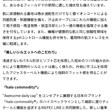
え、あらゆるフィールドでの使用に適した撥水性も備えています。
肌に直接触れる裏地は吸水速乾性だけでなく銀イオンコートによる
抗菌防臭・制菌機能を備え、汗止めテープにはこれらの機能に加え
て発汗感知・吸湿発熱・放湿冷却という一連の機能を循環させる働
きを付与しています。また、繊維が健康的な肌と同じ弱酸性領域を
保持するpHコントロール機能も併せ持ち、着用時の肌ストレスを大
幅に軽減します。
「美しいシルエットへのこだわり」
浅過ぎない6パネル形状とソフト芯を採用した短めのツバの組み合わ
せにより着用時のシルエットは美しく保たれ、片側に平ゴムを採用
したアジャスターベルト機能により抜群のフィット感を得ることが
できます。
「halo commodity®」
“Awesome daily cap” をコンセプトに展開する日本のブランド
「halo commodity®」のハイスペックラインとして細部に渡りディ
テールと機能を追求するINSPEC LINEと共同開発した、新しい基準