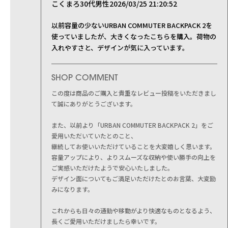
こくまろ
30代
男性
2026/03/25 21:20:52
アクセサリー
自転車
L｜25リッ
その他
休日
XL｜26リ
以前容量の少ないURBAN COMMUTER BACKPACK 2を
その他
タブレット
使っていましたが、大きくなったこちらを購入。荷物の
ノートPC
入れやすさと、デザインが気に入っています。
ノートPC
SHOP COMMENT
この度は商品のご購入と貴重なレビュー投稿をいただきまし
て誠にありがとうございます。
また、以前より「URBAN COMMUTER BACKPACK 2」をご
愛用いただいていたとのこと、
継続してお使いいただけていることを大変嬉しく思います。
容量アップにより、よりスムーズな収納や使い勝手の向上を
ご実感いただけたようで安心いたしました。
デザイン面についてもご満足いただけたとのお言葉、大変励
みになります。
これからも日々の通勤や移動がより快適なものとなるよう、
長くご愛用いただけましたら幸いです。