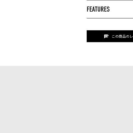
FEATURES
この商品のレ
イズ
商品価格
ニュース
ショ
ブランドストーリー
アフ
ター以下
¥0 - ¥9,999
STORY
メン
ター以下
¥10,000 - ¥19,999
ジャーナル
FAQ
ッター以下
¥20,000 - ¥29,999