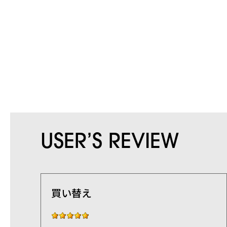
USER’S REVIEW
オンラインストア
商品タイプ
使用シーン
収納サ
買い替え
リュック｜バックパック
ビジネス｜通勤
XS｜5リッ
ショルダーバッグ
ビジネス｜出張
S｜10リッ
トートバッグ
トラベル
M｜20リ