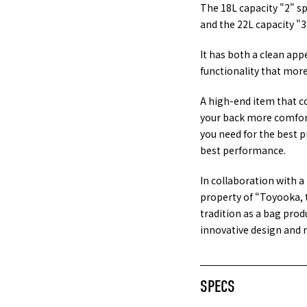
The 18L capacity "2" sp
and the 22L capacity "
It has both a clean app
functionality that mor
A high-end item that co
your back more comforta
you need for the best p
best performance.
In collaboration with 
property of “Toyooka, t
tradition as a bag pro
innovative design and r
SPECS