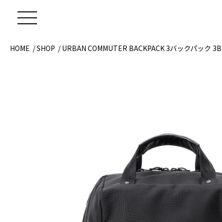
HOME
/
SHOP
/
URBAN COMMUTER BACKPACK 3
バックパック 3