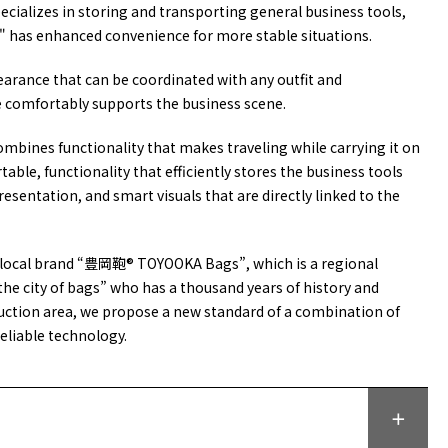
ecializes in storing and transporting general business tools,
3" has enhanced convenience for more stable situations.
earance that can be coordinated with any outfit and
e comfortably supports the business scene.
mbines functionality that makes traveling while carrying it on
ble, functionality that efficiently stores the business tools
resentation, and smart visuals that are directly linked to the
a local brand “豊岡鞄® TOYOOKA Bags”, which is a regional
he city of bags” who has a thousand years of history and
duction area, we propose a new standard of a combination of
eliable technology.