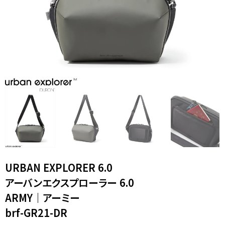
XL｜26リッター以上
¥40,000 - ¥49,999
タブレット｜11インチ相当
¥50,000 - ¥99,999
ノートPC｜14インチ相当
¥100,000 -
ノートPC｜16インチ相当
ニュース
ショッピングガイド
ブランドストーリー
アフターケア
STORY
メンバーシップ
ジャーナル
FAQ｜よくある質問
取扱店舗
INTERNATIONAL SHIPPING
新規会員登録
ログイン
マイページ
ショッピングカート
お問い合わせ
URBAN EXPLORER 6.0
特定商取引法に基づく表記
プライバシーポリシー
アーバンエクスプローラー 6.0
Instagram
youtube
ARMY｜アーミー
brf-GR21-DR