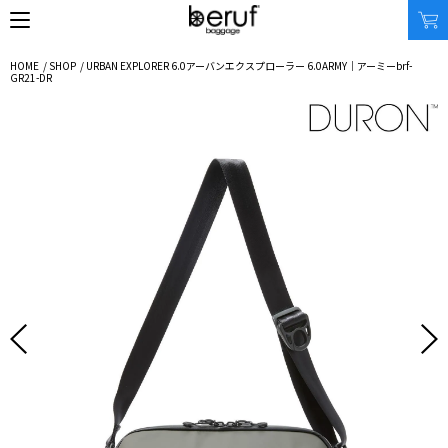
HOME
/
SHOP
/
URBAN EXPLORER 6.0
アーバンエクスプローラー 6.0
ARMY｜アーミー
brf-
GR21-DR
SEARCH
オンラインストア
商品タイプ
使用シーン
リュック｜バックパック
ビジネス｜通勤
ショルダーバッグ
ビジネス｜出張
トートバッグ
トラベル
アクセサリー
自転車
その他
休日
その他
収納サイズ
商品価格
XS｜5リッター以下
¥0 - ¥9,999
S｜10リッター以下
¥10,000 - ¥19,999
M｜20リッター以下
¥20,000 - ¥29,999
L｜25リッター以下
¥30,000 - ¥39,999