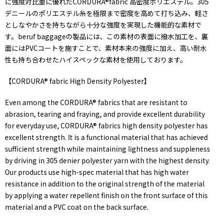
に強度対比重に優れたCORDURA®fabric 高密度ポリエステル。305
デニールのポリエステル糸を極限まで密度を高めて打ち込み、軽さ
としなやかさを持ちながら十分な強度を実現した機能的な素材で
す。beruf baggageの製品には、この素材の表面に撥水加工を、裏
面にはPVCコートを施すことで、素材本来の強度に加え、高い耐水
性も持ち合わせたハイスペックな素材を使用しております。
【CORDURA® fabric High Density Polyester】
Even among the CORDURA® fabrics that are resistant to
abrasion, tearing and fraying, and provide excellent durability
for everyday use, CORDURA® fabrics high density polyester has
excellent strength. It is a functional material that has achieved
sufficient strength while maintaining lightness and suppleness
by driving in 305 denier polyester yarn with the highest density.
Our products use high-spec material that has high water
resistance in addition to the original strength of the material
by applying a water repellent finish on the front surface of this
material and a PVC coat on the back surface.