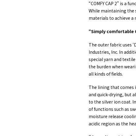
“COMFY CAP 2” is a func
While maintaining the 
materials to achieve a 
“Simply comfortable 
The outer fabric uses 
Industries, Inc. In addi
special yarn and textile
the burden when wearing 
all kinds of fields.
The lining that comes i
and quick-drying, but a
to the silver ion coat. 
of functions such as s
moisture release coolin
acidic region as the he