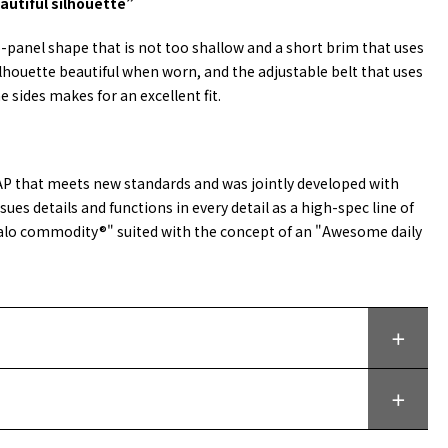
utiful silhouette”
-panel shape that is not too shallow and a short brim that uses
ilhouette beautiful when worn, and the adjustable belt that uses
e sides makes for an excellent fit.
P that meets new standards and was jointly developed with
ues details and functions in every detail as a high-spec line of
alo commodity®" suited with the concept of an "Awesome daily
ッピングガイド
新規会員登録
ターケア
ログイン
バーシップ
マイページ
｜よくある質問
ショッピングカート