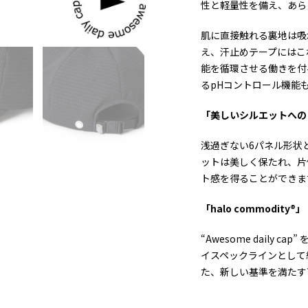
性と軽量性を備え、あら
肌に直接触れる裏地は吸
え、汗止めテープにはこ
能を循環させる働きを付
るpHコントロール機能
「美しいシルエットへの
浅過ぎない6パネル形状
ットは美しく保たれ、片
ト感を得ることができま
「halo commodity®」
“Awesome daily 
イスペックラインとして細
た、新しい基準を満たす