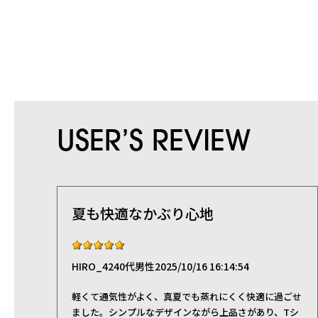
アクセサリー
自転車
L｜25リッ
その他
休日
XL｜26リ
その他
タブレット
ノートPC
ノートPC
USER’S REVIEW
夏も快適なかぶり心地
HIRO_42
40代
男性
2025/10/16 16:14:54
軽くて通気性がよく、真夏でも蒸れにくく快適に過ごせ
ました。シンプルなデザインながら上品さがあり、Tシ