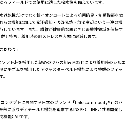
ゆるフィールドでの使用に適した撥水性も備えています。
水速乾性だけでなく銀イオンコートによる抗菌防臭・制菌機能を備
れらの機能に加えて発汗感知・吸湿発熱・放湿冷却という一連の機
与しています。また、繊維が健康的な肌と同じ弱酸性領域を保持す
も併せ持ち、着用時の肌ストレスを大幅に軽減します。
こだわり」
とソフト芯を採用した短めのツバの組み合わせにより着用時のシルエ
側に平ゴムを採用したアジャスターベルト機能により抜群のフィッ
す。
cap” をコンセプトに展開する日本のブランド「halo commodity®」のハ
部に渡りディテールと機能を追求するINSPEC LINEと共同開発し
高機能CAPです。