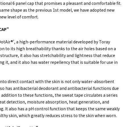
tional 6 panel cap that promises a pleasant and comfortable fit.
same shape as the previous 1st model, we have adopted new
new level of comfort.
CAP”
‘DotAir®’, a high-performance material developed by Toray
tion to its high breathability thanks to the air holes based on a
 structure, it also has stretchability and lightness that reduce
it, and it also has water repellency that is suitable for use in
nto direct contact with the skin is not only water-absorbent
lso has antibacterial deodorant and antibacterial functions due
In addition to these functions, the sweat tape circulates a series
weat detection, moisture absorption, heat generation, and
g. It also has a pH control function that keeps the same weakly
althy skin, which greatly reduces stress to the skin when worn.