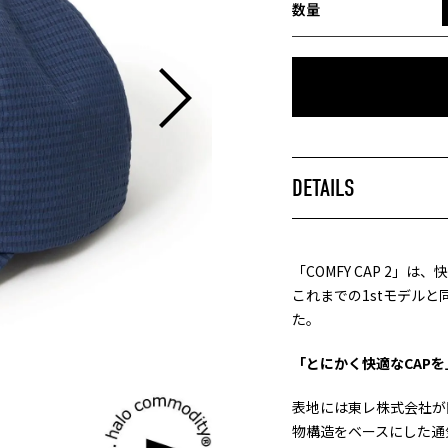
DOWN
数量
DETAILS
「COMFY CAP 2
これまでの1stモデル
た。
「とにかく快適なCAPを
表地には東レ株式会社が開
物構造をベースにした通