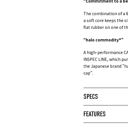
“Commitment to a bea
The combination of a 6
a soft core keeps the s
flat rubber on one of th
“halo commodity®”
A high-performance CA
INSPEC LINE, which purs
the Japanese brand "h
cap”.
SPECS
イズ
商品価格
ニュース
ショ
ブランドストーリー
アフ
FEATURES
ター以下
¥0 - ¥9,999
STORY
メン
ター以下
¥10,000 - ¥19,999
ジャーナル
FAQ
ッター以下
¥20,000 - ¥29,999