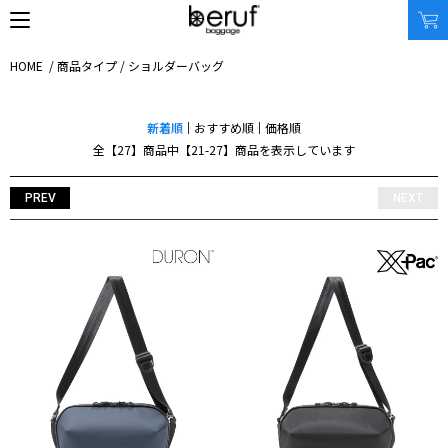
HOME
/
商品タイプ
/
ショルダーバッグ
新着順
おすすめ順
価格順
SEARCH
全【27】商品中【21-27】商品を表示しています
オンラインストア
PREV
NEXT
商品タイプ
使用シーン
リュック｜バックパック
ビジネス｜通勤
ショルダーバッグ
ビジネス｜出張
トートバッグ
トラベル
アクセサリー
自転車
その他
休日
その他
収納サイズ
商品価格
XS｜5リッター以下
¥0 - ¥9,999
S｜10リッター以下
¥10,000 - ¥19,999
M｜20リッター以下
¥20,000 - ¥29,999
L｜25リッター以下
¥30,000 - ¥39,999