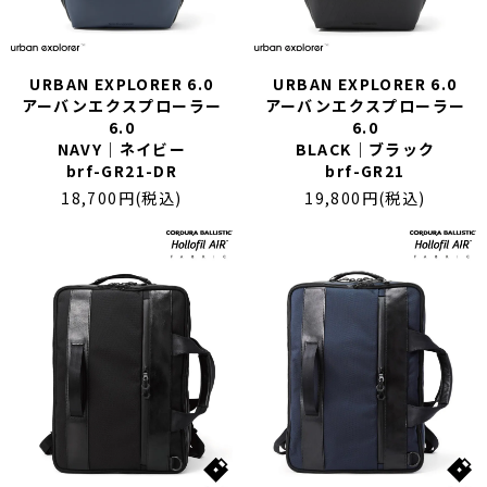
XL｜26リッター以上
¥40,000 - ¥49,999
タブレット｜11インチ相当
¥50,000 - ¥99,999
ノートPC｜14インチ相当
¥100,000 -
ノートPC｜16インチ相当
URBAN EXPLORER 6.0
URBAN EXPLORER 6.0
アーバンエクスプローラー
アーバンエクスプローラー
6.0
6.0
ニュース
ショッピングガイド
NAVY｜ネイビー
BLACK｜ブラック
ブランドストーリー
アフターケア
brf-GR21-DR
brf-GR21
STORY
メンバーシップ
18,700円(税込)
19,800円(税込)
ジャーナル
FAQ｜よくある質問
取扱店舗
INTERNATIONAL SHIPPING
新規会員登録
ログイン
マイページ
ショッピングカート
お問い合わせ
特定商取引法に基づく表記
プライバシーポリシー
Instagram
youtube