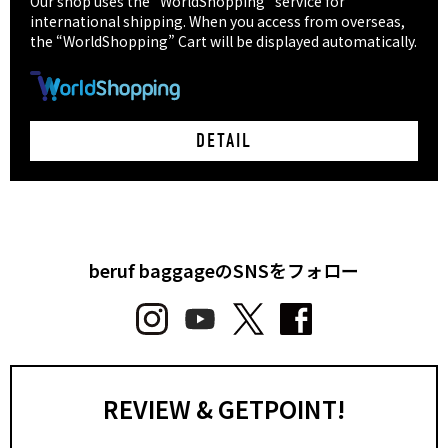
Our shop uses the "WorldShopping" service for
international shipping. When you access from overseas,
the “WorldShopping” Cart will be displayed automatically.
DETAIL
beruf baggageのSNSをフォロー
REVIEW & GETPOINT!