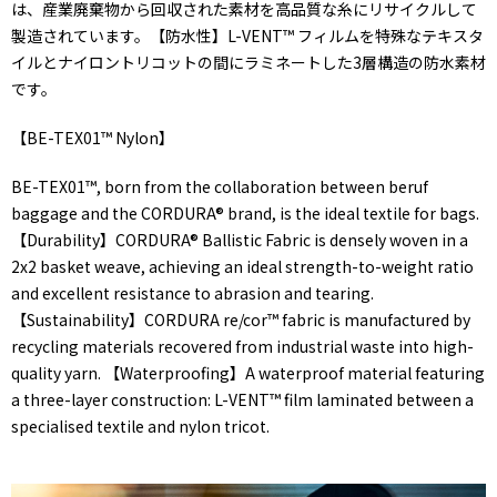
は、産業廃棄物から回収された素材を高品質な糸にリサイクルして
製造されています。【防水性】L-VENT™ フィルムを特殊なテキスタ
イルとナイロントリコットの間にラミネートした3層構造の防水素材
です。
【BE-TEX01™ Nylon】
BE-TEX01™, born from the collaboration between beruf
baggage and the CORDURA® brand, is the ideal textile for bags.
【Durability】CORDURA® Ballistic Fabric is densely woven in a
2x2 basket weave, achieving an ideal strength-to-weight ratio
and excellent resistance to abrasion and tearing.
【Sustainability】CORDURA re/cor™ fabric is manufactured by
recycling materials recovered from industrial waste into high-
quality yarn. 【Waterproofing】A waterproof material featuring
a three-layer construction: L-VENT™ film laminated between a
specialised textile and nylon tricot.