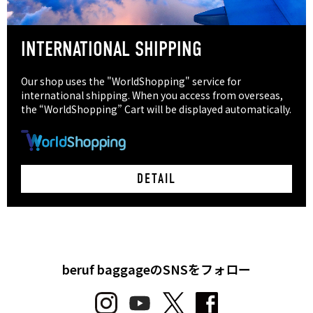
INTERNATIONAL SHIPPING
Our shop uses the "WorldShopping" service for
international shipping. When you access from overseas,
the “WorldShopping” Cart will be displayed automatically.
DETAIL
beruf baggageのSNSをフォロー