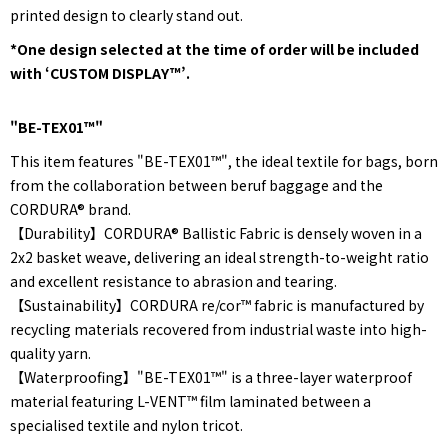
printed design to clearly stand out.
*One design selected at the time of order will be included
with ‘CUSTOM DISPLAY™’.
"BE-TEX01™"
This item features "BE-TEX01™", the ideal textile for bags, born
from the collaboration between beruf baggage and the
CORDURA® brand.
【Durability】CORDURA® Ballistic Fabric is densely woven in a
2x2 basket weave, delivering an ideal strength-to-weight ratio
and excellent resistance to abrasion and tearing.
【Sustainability】CORDURA re/cor™ fabric is manufactured by
recycling materials recovered from industrial waste into high-
quality yarn.
【Waterproofing】"BE-TEX01™" is a three-layer waterproof
material featuring L-VENT™ film laminated between a
specialised textile and nylon tricot.