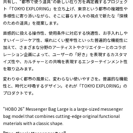
共有し、“都市で使う道具”の新しい在り方を再定義するプロジェク
ト「TOKYO EXPLORING」を立ち上げ、東京という都市の複雑性や
多様性に寄り添いながら、そこに暮らす人々の視点で新たな「探検
のための道具」を提案します。
直感的に扱える操作性、使用条件に対応する快適性、お手入れしや
すいイージーケア性、壊れにくい堅牢性といった普遍的な機能性に
加えて、さまざまな分野のアーティストやクリエイターとのコラボ
レーション企画によって、ユーザーの「好き」を表現するカスタマ
イズ性や、カルチャーとの共鳴を表現するエンターテインメント性
を取り込みます。
変わりゆく都市の風景に、変わらない使いやすさを。普遍的な機能
性と、時代と呼吸するデザイン。それが「TOKYO EXPLORING」の
プロダクトです。
"HOBO 26" Messenger Bag Large is a large-sized messenger
bag model that combines cutting-edge original functional
materials with a classic shape.