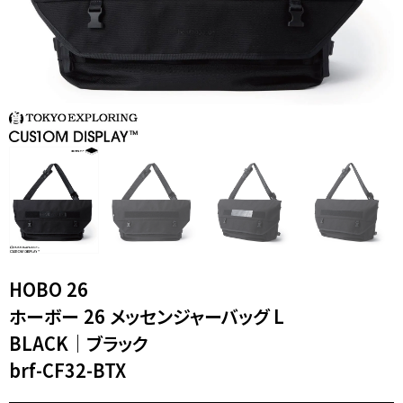
XL｜26リッター以上
¥40,000 - ¥49,999
タブレット｜11インチ相当
¥50,000 - ¥99,999
ノートPC｜14インチ相当
¥100,000 -
ノートPC｜16インチ相当
ニュース
ショッピングガイド
ブランドストーリー
アフターケア
STORY
メンバーシップ
ジャーナル
FAQ｜よくある質問
取扱店舗
INTERNATIONAL SHIPPING
新規会員登録
ログイン
マイページ
ショッピングカート
お問い合わせ
HOBO 26
特定商取引法に基づく表記
ホーボー 26 メッセンジャーバッグ L
プライバシーポリシー
Instagram
youtube
BLACK｜ブラック
brf-CF32-BTX