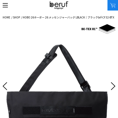
HOME
/
SHOP
/
HOBO 26
ホーボー 26 メッセンジャーバッグ L
BLACK｜ブラック
brf-CF32-BTX
SEARCH
オンラインストア
商品タイプ
使用シーン
リュック｜バックパック
ビジネス｜通勤
ショルダーバッグ
ビジネス｜出張
トートバッグ
トラベル
アクセサリー
自転車
その他
休日
その他
収納サイズ
商品価格
XS｜5リッター以下
¥0 - ¥9,999
S｜10リッター以下
¥10,000 - ¥19,999
M｜20リッター以下
¥20,000 - ¥29,999
L｜25リッター以下
¥30,000 - ¥39,999