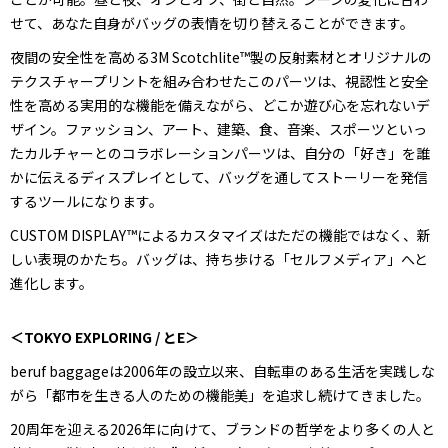
せて、あなた自身がバッグの表情を切り替えることができます。
夜間の安全性を高める3M Scotchlite™製の反射素材とオリジナルの
テクスチャープリントを組み合わせたこのパーツは、視認性と安全
性を高める実用的な機能を備えながら、どこか遊び心を忘れないデ
ザイン。ファッション、アート、建築、食、音楽、スポーツといっ
たカルチャーとのコラボレーションパーツは、自分の「好き」を誰
かに伝えるディスプレイとして、バッグを通してストーリーを発信
するツールになります。
CUSTOM DISPLAY™によるカスタマイズはただの機能ではなく、新
しい表現のかたち。バッグは、持ち歩ける「セルフメディア」へと
進化します。
＜TOKYO EXPLORING / とE＞
beruf baggageは2006年の設立以来、自転車のある生活を実践しな
がら「都市を生きる人のための機能美」を追求し続けてきました。
20周年を迎える2026年に向けて、ブランドの哲学をより多くの人と