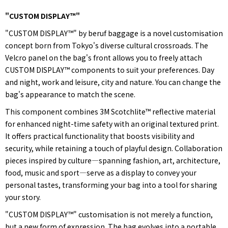
"CUSTOM DISPLAY™"
"CUSTOM DISPLAY™" by beruf baggage is a novel customisation
concept born from Tokyo's diverse cultural crossroads. The
Velcro panel on the bag's front allows you to freely attach
CUSTOM DISPLAY™ components to suit your preferences. Day
and night, work and leisure, city and nature. You can change the
bag's appearance to match the scene.
This component combines 3M Scotchlite™ reflective material
for enhanced night-time safety with an original textured print.
It offers practical functionality that boosts visibility and
security, while retaining a touch of playful design. Collaboration
pieces inspired by culture—spanning fashion, art, architecture,
food, music and sport—serve as a display to convey your
personal tastes, transforming your bag into a tool for sharing
your story.
"CUSTOM DISPLAY™" customisation is not merely a function,
but a new form of expression. The bag evolves into a portable