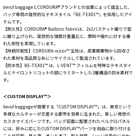
beruf baggageとCORDURA®ブランドとの協業によって誕生した、
バッグ専用の理想的なテキスタイル「BE-TEX01™」を採用したアイ
テムです。
【耐久性】CORDURA® Ballistic Fabricは、2x2バスケット織りで密
に織り上げられ、理想的な強度対重量比と、摩耗や破れに対する優
れた耐性を実現しています。
【持続可能性】CORDURA re/cor™ 生地は、産業廃棄物から回収さ
れた素材を高品質な糸にリサイクルして製造されています。
【防水性】BE-TEX01™ は、L-VENT™ フィルムを特殊なテキスタイ
ルとナイロントリコットの間にラミネートした3層構造の防水素材で
す。
＜CUSTOM DISPLAY™＞
beruf baggageが提案する「CUSTOM DISPLAY™」は、東京という
多様なカルチャーが交差する都市を背景に生まれた、新しい発想の
カスタマイズパーツです。バッグ前面に配置されたベルクロパネル
には、好みに応じたCUSTOM DISPLAY™パーツを自由に取り付ける
ことが可能。昼と夜、オンとオフ、街と自然。シーンの変化に合わ