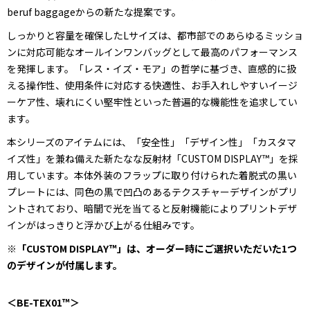
beruf baggageからの新たな提案です。
しっかりと容量を確保したLサイズは、都市部でのあらゆるミッショ
ンに対応可能なオールインワンバッグとして最高のパフォーマンス
を発揮します。「レス・イズ・モア」の哲学に基づき、直感的に扱
える操作性、使用条件に対応する快適性、お手入れしやすいイージ
ーケア性、壊れにくい堅牢性といった普遍的な機能性を追求してい
ます。
本シリーズのアイテムには、「安全性」「デザイン性」「カスタマ
イズ性」を兼ね備えた新たなな反射材「CUSTOM DISPLAY™」を採
用しています。本体外装のフラップに取り付けられた着脱式の黒い
プレートには、同色の黒で凹凸のあるテクスチャーデザインがプリ
ントされており、暗闇で光を当てると反射機能によりプリントデザ
インがはっきりと浮かび上がる仕組みです。
※「CUSTOM DISPLAY™」は、オーダー時にご選択いただいた1つ
のデザインが付属します。
＜BE-TEX01™＞