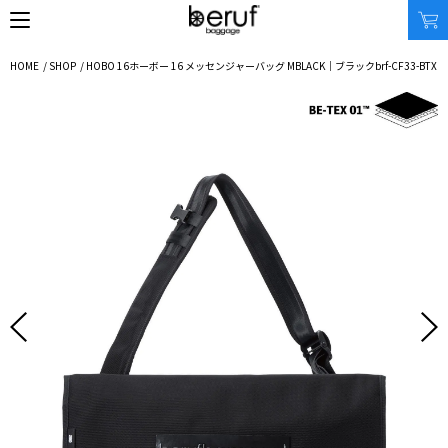
HOME
/
SHOP
/
HOBO 16
ホーボー 16 メッセンジャーバッグ M
BLACK｜ブラック
brf-CF33-BTX
SEARCH
オンラインストア
商品タイプ
使用シーン
リュック｜バックパック
ビジネス｜通勤
ショルダーバッグ
ビジネス｜出張
トートバッグ
トラベル
アクセサリー
自転車
その他
休日
その他
収納サイズ
商品価格
XS｜5リッター以下
¥0 - ¥9,999
S｜10リッター以下
¥10,000 - ¥19,999
M｜20リッター以下
¥20,000 - ¥29,999
L｜25リッター以下
¥30,000 - ¥39,999