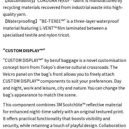
【Sustainability】CORDURA re/cor™ fabric is manufactured by
recycling materials recovered from industrial waste into high-
quality yarn.
【Waterproofing】"BE-TEX01™" is a three-layer waterproof
material featuring L-VENT™ film laminated between a
specialised textile and nylon tricot.
"CUSTOM DISPLAY™"
"CUSTOM DISPLAY™" by beruf baggage is a novel customisation
concept born from Tokyo's diverse cultural crossroads. The
Velcro panel on the bag's front allows you to freely attach
CUSTOM DISPLAY™ components to suit your preferences. Day
and night, work and leisure, city and nature. You can change the
bag's appearance to match the scene.
This component combines 3M Scotchlite™ reflective material
for enhanced night-time safety with an original textured print.
It offers practical functionality that boosts visibility and
security, while retaining a touch of playful design. Collaboration