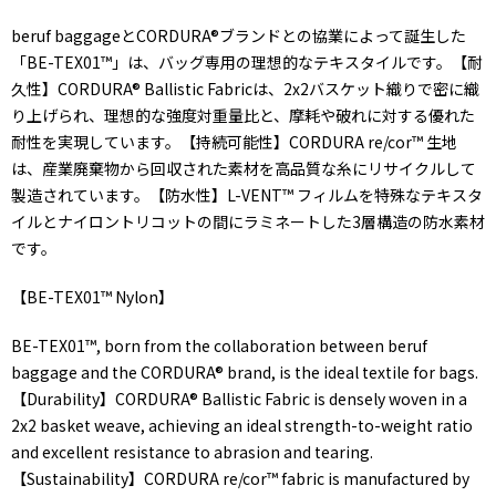
beruf baggageとCORDURA®ブランドとの協業によって誕生した
「BE-TEX01™」は、バッグ専用の理想的なテキスタイルです。【耐
久性】CORDURA® Ballistic Fabricは、2x2バスケット織りで密に織
り上げられ、理想的な強度対重量比と、摩耗や破れに対する優れた
耐性を実現しています。【持続可能性】CORDURA re/cor™ 生地
は、産業廃棄物から回収された素材を高品質な糸にリサイクルして
製造されています。【防水性】L-VENT™ フィルムを特殊なテキスタ
イルとナイロントリコットの間にラミネートした3層構造の防水素材
です。
【BE-TEX01™ Nylon】
BE-TEX01™, born from the collaboration between beruf
baggage and the CORDURA® brand, is the ideal textile for bags.
【Durability】CORDURA® Ballistic Fabric is densely woven in a
2x2 basket weave, achieving an ideal strength-to-weight ratio
and excellent resistance to abrasion and tearing.
【Sustainability】CORDURA re/cor™ fabric is manufactured by