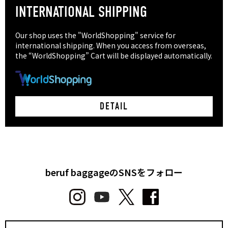
INTERNATIONAL SHIPPING
Our shop uses the "WorldShopping" service for
international shipping. When you access from overseas,
the “WorldShopping” Cart will be displayed automatically.
DETAIL
beruf baggageのSNSをフォロー