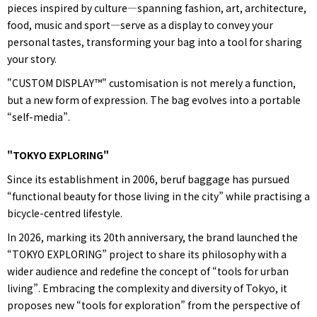
pieces inspired by culture—spanning fashion, art, architecture,
food, music and sport—serve as a display to convey your
personal tastes, transforming your bag into a tool for sharing
your story.
"CUSTOM DISPLAY™" customisation is not merely a function,
but a new form of expression. The bag evolves into a portable
“self-media”.
"TOKYO EXPLORING"
Since its establishment in 2006, beruf baggage has pursued
“functional beauty for those living in the city” while practising a
bicycle-centred lifestyle.
In 2026, marking its 20th anniversary, the brand launched the
“TOKYO EXPLORING” project to share its philosophy with a
wider audience and redefine the concept of “tools for urban
living”. Embracing the complexity and diversity of Tokyo, it
proposes new “tools for exploration” from the perspective of