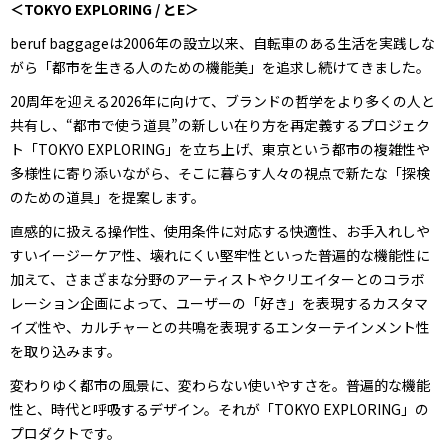
＜TOKYO EXPLORING / とE＞
beruf baggageは2006年の設立以来、自転車のある生活を実践しな
がら「都市を生きる人のための機能美」を追求し続けてきました。
20周年を迎える2026年に向けて、ブランドの哲学をより多くの人と
共有し、“都市で使う道具”の新しい在り方を再定義するプロジェク
ト「TOKYO EXPLORING」を立ち上げ、東京という都市の複雑性や
多様性に寄り添いながら、そこに暮らす人々の視点で新たな「探検
のための道具」を提案します。
直感的に扱える操作性、使用条件に対応する快適性、お手入れしや
すいイージーケア性、壊れにくい堅牢性といった普遍的な機能性に
加えて、さまざまな分野のアーティストやクリエイターとのコラボ
レーション企画によって、ユーザーの「好き」を表現するカスタマ
イズ性や、カルチャーとの共鳴を表現するエンターテインメント性
を取り込みます。
変わりゆく都市の風景に、変わらない使いやすさを。普遍的な機能
性と、時代と呼吸するデザイン。それが「TOKYO EXPLORING」の
プロダクトです。