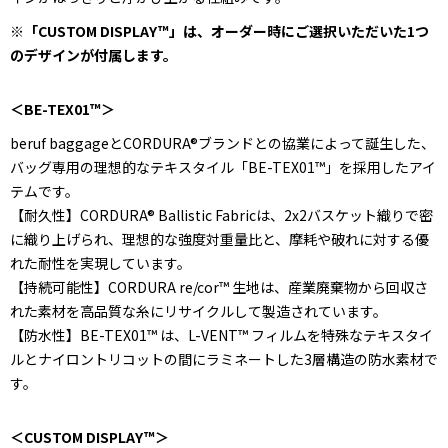
※「CUSTOM DISPLAY™」は、オーダー時にご選択いただいた1つ
のデザインが付属します。
＜BE-TEX01™＞
beruf baggageとCORDURA®ブランドとの協業によって誕生した、
バッグ専用の理想的なテキスタイル「BE-TEX01™」を採用したアイ
テムです。
【耐久性】CORDURA® Ballistic Fabricは、2x2バスケット織りで密
に織り上げられ、理想的な強度対重量比と、摩耗や破れに対する優
れた耐性を実現しています。
【持続可能性】CORDURA re/cor™ 生地は、産業廃棄物から回収さ
れた素材を高品質な糸にリサイクルして製造されています。
【防水性】BE-TEX01™ は、L-VENT™ フィルムを特殊なテキスタイ
ルとナイロントリコットの間にラミネートした3層構造の防水素材で
す。
＜CUSTOM DISPLAY™＞