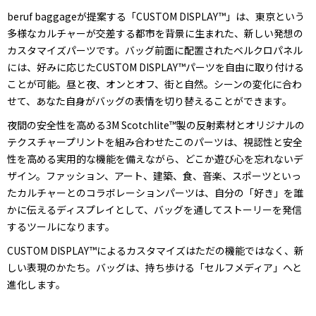
beruf baggageが提案する「CUSTOM DISPLAY™」は、東京という
多様なカルチャーが交差する都市を背景に生まれた、新しい発想の
カスタマイズパーツです。バッグ前面に配置されたベルクロパネル
には、好みに応じたCUSTOM DISPLAY™パーツを自由に取り付ける
ことが可能。昼と夜、オンとオフ、街と自然。シーンの変化に合わ
せて、あなた自身がバッグの表情を切り替えることができます。
夜間の安全性を高める3M Scotchlite™製の反射素材とオリジナルの
テクスチャープリントを組み合わせたこのパーツは、視認性と安全
性を高める実用的な機能を備えながら、どこか遊び心を忘れないデ
ザイン。ファッション、アート、建築、食、音楽、スポーツといっ
たカルチャーとのコラボレーションパーツは、自分の「好き」を誰
かに伝えるディスプレイとして、バッグを通してストーリーを発信
するツールになります。
CUSTOM DISPLAY™によるカスタマイズはただの機能ではなく、新
しい表現のかたち。バッグは、持ち歩ける「セルフメディア」へと
進化します。