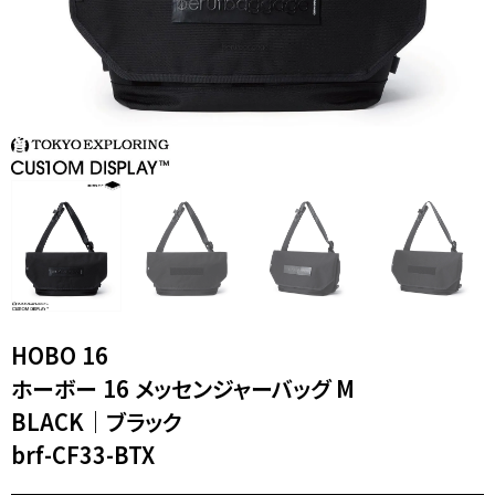
XL｜26リッター以上
¥40,000 - ¥49,999
タブレット｜11インチ相当
¥50,000 - ¥99,999
ノートPC｜14インチ相当
¥100,000 -
ノートPC｜16インチ相当
ニュース
ショッピングガイド
ブランドストーリー
アフターケア
STORY
メンバーシップ
ジャーナル
FAQ｜よくある質問
取扱店舗
INTERNATIONAL SHIPPING
新規会員登録
ログイン
マイページ
ショッピングカート
お問い合わせ
HOBO 16
特定商取引法に基づく表記
ホーボー 16 メッセンジャーバッグ M
プライバシーポリシー
Instagram
youtube
BLACK｜ブラック
brf-CF33-BTX