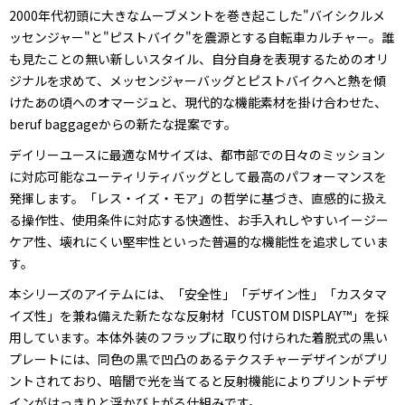
2000年代初頭に大きなムーブメントを巻き起こした"バイシクルメ
ッセンジャー"と"ピストバイク"を震源とする自転車カルチャー。誰
も見たことの無い新しいスタイル、自分自身を表現するためのオリ
ジナルを求めて、メッセンジャーバッグとピストバイクへと熱を傾
けたあの頃へのオマージュと、現代的な機能素材を掛け合わせた、
beruf baggageからの新たな提案です。
デイリーユースに最適なMサイズは、都市部での日々のミッション
に対応可能なユーティリティバッグとして最高のパフォーマンスを
発揮します。「レス・イズ・モア」の哲学に基づき、直感的に扱え
る操作性、使用条件に対応する快適性、お手入れしやすいイージー
ケア性、壊れにくい堅牢性といった普遍的な機能性を追求していま
す。
本シリーズのアイテムには、「安全性」「デザイン性」「カスタマ
イズ性」を兼ね備えた新たなな反射材「CUSTOM DISPLAY™」を採
用しています。本体外装のフラップに取り付けられた着脱式の黒い
プレートには、同色の黒で凹凸のあるテクスチャーデザインがプリ
ントされており、暗闇で光を当てると反射機能によりプリントデザ
インがはっきりと浮かび上がる仕組みです。