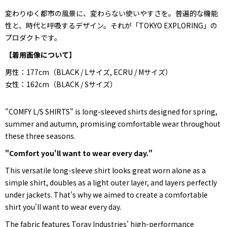
変わりゆく都市の風景に、変わらない使いやすさを。普遍的な機能
性と、時代と呼吸するデザイン。それが「TOKYO EXPLORING」の
プロダクトです。
【着用画像について】
男性：177cm（BLACK / Lサイズ, ECRU / Mサイズ）
女性：162cm（BLACK / Sサイズ）
"COMFY L/S SHIRTS" is long-sleeved shirts designed for spring,
summer and autumn, promising comfortable wear throughout
these three seasons.
"Comfort you'll want to wear every day."
This versatile long-sleeve shirt looks great worn alone as a
simple shirt, doubles as a light outer layer, and layers perfectly
under jackets. That's why we aimed to create a comfortable
shirt you'll want to wear every day.
The fabric features Toray Industries' high-performance