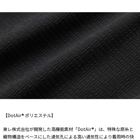
【DotAir® ポリエステル】
東レ株式会社が開発した高機能素材「DotAir®」は、特殊な原糸と
織物構造をベースにした通気孔による高い通気性により着用時の快