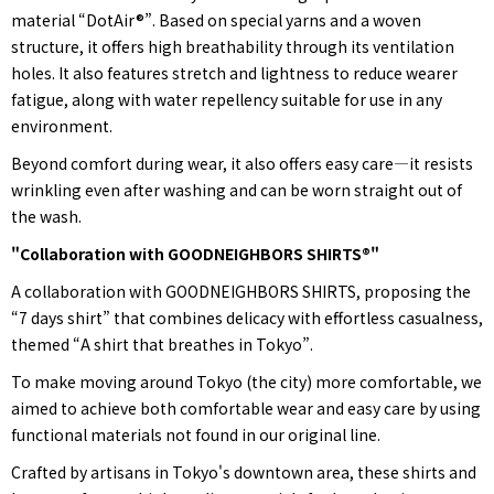
material “DotAir®”. Based on special yarns and a woven
structure, it offers high breathability through its ventilation
holes. It also features stretch and lightness to reduce wearer
fatigue, along with water repellency suitable for use in any
environment.
Beyond comfort during wear, it also offers easy care—it resists
wrinkling even after washing and can be worn straight out of
the wash.
"Collaboration with GOODNEIGHBORS SHIRTS®"
A collaboration with GOODNEIGHBORS SHIRTS, proposing the
“7 days shirt” that combines delicacy with effortless casualness,
themed “A shirt that breathes in Tokyo”.
To make moving around Tokyo (the city) more comfortable, we
aimed to achieve both comfortable wear and easy care by using
functional materials not found in our original line.
Crafted by artisans in Tokyo's downtown area, these shirts and