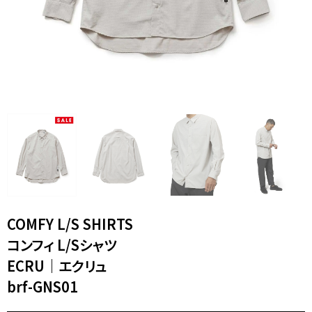
XL｜26リッター以上
¥40,000 - ¥49,999
タブレット｜11インチ相当
¥50,000 - ¥99,999
ノートPC｜14インチ相当
¥100,000 -
ノートPC｜16インチ相当
ニュース
ショッピングガイド
ブランドストーリー
アフターケア
STORY
メンバーシップ
ジャーナル
FAQ｜よくある質問
取扱店舗
INTERNATIONAL SHIPPING
新規会員登録
ログイン
マイページ
ショッピングカート
お問い合わせ
COMFY L/S SHIRTS
特定商取引法に基づく表記
コンフィ L/Sシャツ
プライバシーポリシー
Instagram
youtube
ECRU｜エクリュ
brf-GNS01