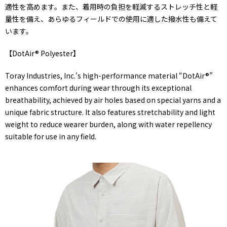
適性を高めます。また、着用時の負担を軽減するストレッチ性と軽
量性を備え、あらゆるフィールドでの使用に適した撥水性も備えて
います。
【DotAir® Polyester】
Toray Industries, Inc.'s high-performance material “DotAir®”
enhances comfort during wear through its exceptional
breathability, achieved by air holes based on special yarns and a
unique fabric structure. It also features stretchability and light
weight to reduce wearer burden, along with water repellency
suitable for use in any field.