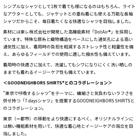
シンプルなシャツとして1枚で着ても様になるのはもちろん、ライト
なアウターとしても、ジャケットとの重ね着にも使える万能な長袖
シャツだからこそ、毎日着たくなる快適なシャツを目指しました。
素材には東レ株式会社が開発した高機能素材「DotAir®」を採用し
ています。特殊な原糸と織物構造をベースにした通気孔による高い
通気性に加え、着用時の負担を軽減するストレッチ性と軽量性を備
え、あらゆるフィールドでの使用に適した撥水性も備えています。
着用時の快適さに加えて、洗濯してもシワになりにくく洗い晒しの
ままでも着れるイージーケア性も備えています。
＜GOODNEIGHBORS SHIRTS®とのコラボレーション＞
"東京で呼吸するシャツ"をテーマに、繊細さと気負わないラフさを
併せ持つ「7 daysシャツ」を提案するGOODNEIGHBORS SHIRTSと
のコラボレーション。
東京（＝都市）の移動をより快適にするべく、オリジナルラインに
は無い機能素材を用いて、快適な着心地とイージーケアの両立を目
指しました。