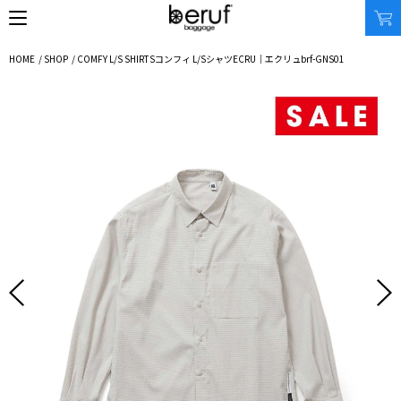
HOME
/
SHOP
/
COMFY L/S SHIRTS
コンフィ L/Sシャツ
ECRU｜エクリュ
brf-GNS01
SEARCH
オンラインストア
商品タイプ
使用シーン
リュック｜バックパック
ビジネス｜通勤
ショルダーバッグ
ビジネス｜出張
トートバッグ
トラベル
アクセサリー
自転車
その他
休日
その他
収納サイズ
商品価格
XS｜5リッター以下
¥0 - ¥9,999
S｜10リッター以下
¥10,000 - ¥19,999
M｜20リッター以下
¥20,000 - ¥29,999
L｜25リッター以下
¥30,000 - ¥39,999