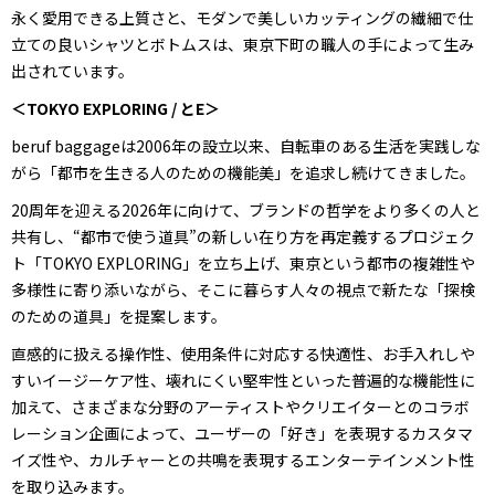
永く愛用できる上質さと、モダンで美しいカッティングの繊細で仕
立ての良いシャツとボトムスは、東京下町の職人の手によって生み
出されています。
＜TOKYO EXPLORING / とE＞
beruf baggageは2006年の設立以来、自転車のある生活を実践しな
がら「都市を生きる人のための機能美」を追求し続けてきました。
20周年を迎える2026年に向けて、ブランドの哲学をより多くの人と
共有し、“都市で使う道具”の新しい在り方を再定義するプロジェク
ト「TOKYO EXPLORING」を立ち上げ、東京という都市の複雑性や
多様性に寄り添いながら、そこに暮らす人々の視点で新たな「探検
のための道具」を提案します。
直感的に扱える操作性、使用条件に対応する快適性、お手入れしや
すいイージーケア性、壊れにくい堅牢性といった普遍的な機能性に
加えて、さまざまな分野のアーティストやクリエイターとのコラボ
レーション企画によって、ユーザーの「好き」を表現するカスタマ
イズ性や、カルチャーとの共鳴を表現するエンターテインメント性
を取り込みます。