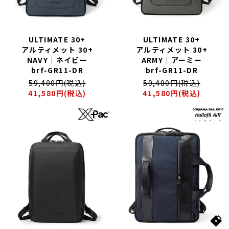
XL｜26リッター以上
¥40,000 - ¥49,999
タブレット｜11インチ相当
¥50,000 - ¥99,999
ノートPC｜14インチ相当
¥100,000 -
ノートPC｜16インチ相当
ULTIMATE 30+
ULTIMATE 30+
アルティメット 30+
アルティメット 30+
NAVY｜ネイビー
ARMY｜アーミー
ニュース
ショッピングガイド
brf-GR11-DR
brf-GR11-DR
ブランドストーリー
アフターケア
59,400円(税込)
59,400円(税込)
STORY
メンバーシップ
41,580円(税込)
41,580円(税込)
ジャーナル
FAQ｜よくある質問
取扱店舗
INTERNATIONAL SHIPPING
新規会員登録
ログイン
マイページ
ショッピングカート
お問い合わせ
特定商取引法に基づく表記
プライバシーポリシー
Instagram
youtube