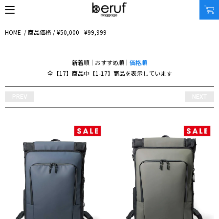
HOME
/
商品価格
/
¥50,000 - ¥99,999
新着順
おすすめ順
価格順
SEARCH
全【17】商品中【1-17】商品を表示しています
オンラインストア
PREV
NEXT
商品タイプ
使用シーン
リュック｜バックパック
ビジネス｜通勤
ショルダーバッグ
ビジネス｜出張
トートバッグ
トラベル
アクセサリー
自転車
その他
休日
その他
収納サイズ
商品価格
XS｜5リッター以下
¥0 - ¥9,999
S｜10リッター以下
¥10,000 - ¥19,999
M｜20リッター以下
¥20,000 - ¥29,999
L｜25リッター以下
¥30,000 - ¥39,999