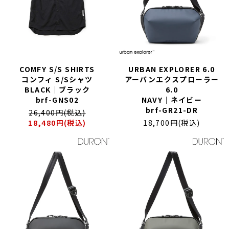
XL｜26リッター以上
¥40,000 - ¥49,999
タブレット｜11インチ相当
¥50,000 - ¥99,999
ノートPC｜14インチ相当
¥100,000 -
ノートPC｜16インチ相当
ニュース
ショッピングガイド
COMFY S/S SHIRTS
URBAN EXPLORER 6.0
ブランドストーリー
アフターケア
コンフィ S/Sシャツ
アーバンエクスプローラー
STORY
メンバーシップ
BLACK｜ブラック
6.0
ジャーナル
FAQ｜よくある質問
brf-GNS02
NAVY｜ネイビー
取扱店舗
INTERNATIONAL SHIPPING
brf-GR21-DR
26,400円(税込)
新規会員登録
18,480円(税込)
18,700円(税込)
ログイン
マイページ
ショッピングカート
お問い合わせ
特定商取引法に基づく表記
プライバシーポリシー
Instagram
youtube