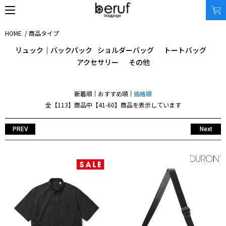
HOME
/
商品タイプ
リュック｜バックパック
ショルダーバッグ
トートバッグ
アクセサリー
その他
SEARCH
新着順
おすすめ順
価格順
オンラインストア
全【113】商品中【41-60】商品を表示しています
商品タイプ
使用シーン
リュック｜バックパック
ビジネス｜通勤
PREV
Next
ショルダーバッグ
ビジネス｜出張
トートバッグ
トラベル
アクセサリー
自転車
その他
休日
その他
収納サイズ
商品価格
XS｜5リッター以下
¥0 - ¥9,999
S｜10リッター以下
¥10,000 - ¥19,999
M｜20リッター以下
¥20,000 - ¥29,999
L｜25リッター以下
¥30,000 - ¥39,999